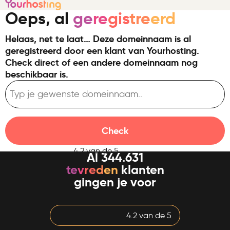
Oeps, al
ge
re
gis
tre
erd
Helaas, net te laat… Deze domeinnaam is al
geregistreerd door een klant van Yourhosting.
Check direct of een andere domeinnaam nog
beschikbaar is.
Check
4.2 van de 5
Al 344.631
te
v
re
d
en
klanten
gingen je voor
4.2 van de 5